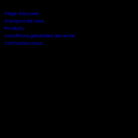
Liens utiles
Page d'accueil
À propos de nous
Produits
Conditions générales de vente
Contactez-nous
À propos de nous
Nous sommes une équipe de passionnés dont le but est
d'améliorer la vie de chacun grâce à des produits locaux.
Nous fabriquons d'excellents produits pour résoudre vos
problèmes écologique
Nos produits sont conçus pour les petites et moyennes
entreprises désireuses d'optimiser leur empreinte
environnementale.