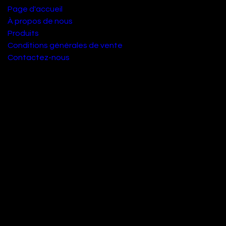
Page d'accueil
À propos de nous
Produits
Conditions générales de vente
Contactez-nous
À propos de nous
Nous sommes une équipe de passionnés dont le but est
d'améliorer la vie de chacun grâce à des produits locaux.
Nous fabriquons d'excellents produits pour résoudre vos
problèmes écologique
Nos produits sont conçus pour les petites et moyennes
entreprises désireuses d'optimiser leur empreinte
environnementale.
Rejoignez-nous