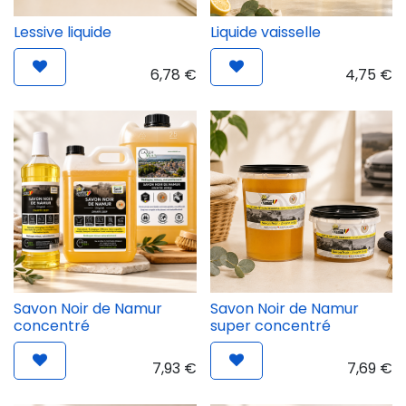
Lessive liquide
Liquide vaisselle
6,78
€
4,75
€
Savon Noir de Namur
Savon Noir de Namur
concentré
super concentré
7,93
€
7,69
€