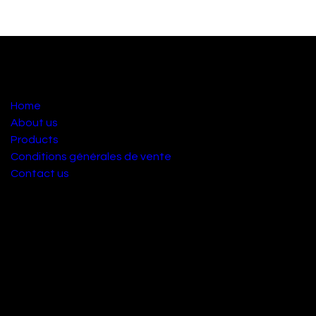
Useful Links
Home
About us
Products
Conditions générales de vente
Contact us
About us
Nous sommes une équipe de passionnés dont le but est
d'améliorer la vie de chacun grâce à des produits locaux.
Nous fabriquons d'excellents produits pour résoudre vos
problèmes écologique